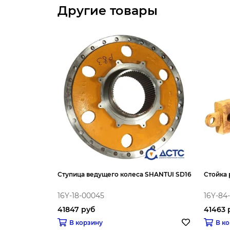
Другие товары
Ступица ведущего колеса SHANTUI SD16
Стойка
16Y-18-00045
16Y-84
41847 руб
41463 
В корзину
В к