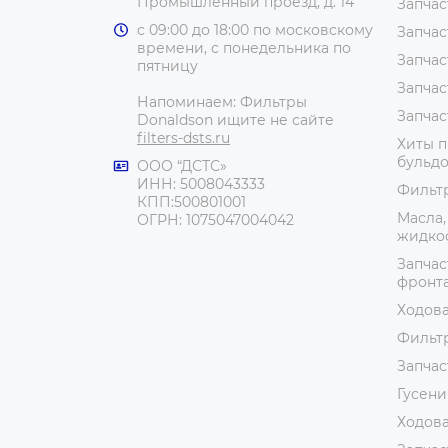
Промышленный проезд, д. 14
Запчас
с 09:00 до 18:00 по московскому
Запчас
времени, с понедельника по
Запчас
пятницу
Запчас
Напоминаем: Фильтры
Запчас
Donaldson ищите не сайте
filters-dsts.ru
Хиты п
бульдо
ООО “ДСТС»
ИНН: 5008043333
Фильт
КПП:500801001
Масла,
ОГРН: 1075047004042
жидко
Запчас
фронт
Ходова
Фильтр
Запчас
Гусени
Ходова