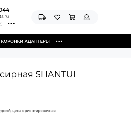
044
s.ru
к
Я КОРОНКИ АДАПТЕРЫ
нсирная SHANTUI
рудный, цена ориентировочная