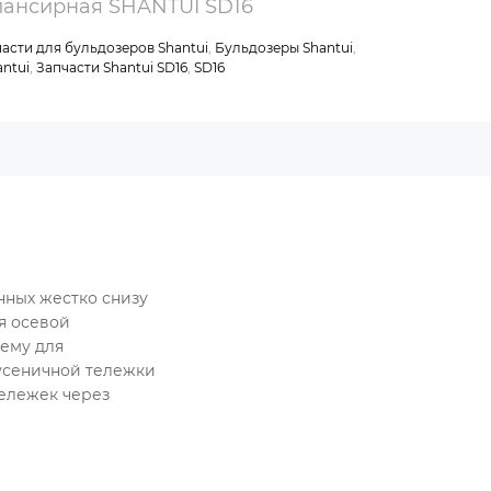
лансирная SHANTUI SD16
части для бульдозеров Shantui
,
Бульдозеры Shantui
,
antui
,
Запчасти Shantui SD16
,
SD16
енных жестко снизу
я осевой
ему для
усеничной тележки
тележек через