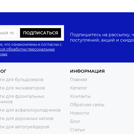
ПОДПИСАТЬСЯ
Подпишитесь на рассылку, ч
поступлений, акций и скидо
е, что ознакомлены и согласны с
ой обработки персональных
нных
.
ЛОГ
ИНФОРМАЦИЯ
ти для бульдозеров
Главная
ти для экскаваторов
Каталог
ти для фронтальных
Контакты
зчиков
Обратная связь
ти для асфальтоукладчиков
Новости
ти для дорожных катков
Блог
ти для автогрейдеров
Статьи