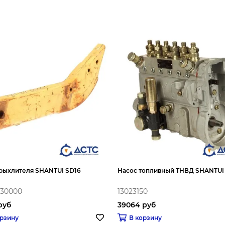
 рыхлителя SHANTUI SD16
Насос топливный ТНВД SHANTUI
-30000
13023150
руб
39064 руб
орзину
В корзину