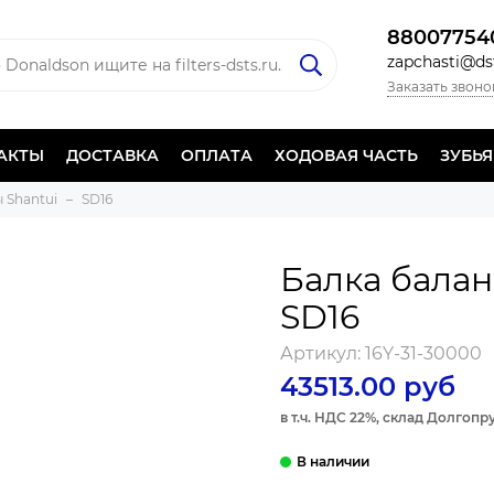
88007754
zapchasti@dst
Заказать звоно
АКТЫ
ДОСТАВКА
ОПЛАТА
ХОДОВАЯ ЧАСТЬ
ЗУБЬ
 Shantui
SD16
Балка бала
SD16
Артикул:
16Y-31-30000
43513.00 руб
в т.ч. НДС 22%, склад Долгоп