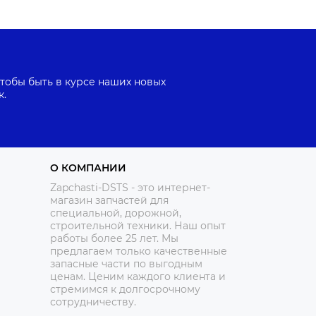
тобы быть в курсе наших новых
к.
О КОМПАНИИ
Zapchasti-DSTS - это интернет-
магазин запчастей для
специальной, дорожной,
строительной техники. Наш опыт
работы более 25 лет. Мы
предлагаем только качественные
запасные части по выгодным
ценам. Ценим каждого клиента и
стремимся к долгосрочному
сотрудничеству.