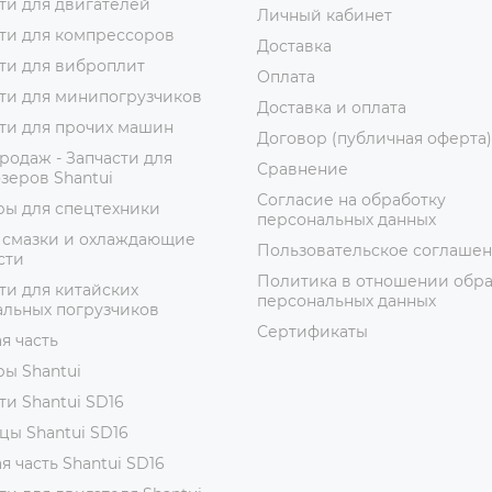
ти для двигателей
Личный кабинет
ти для компрессоров
Доставка
ти для виброплит
Оплата
ти для минипогрузчиков
Доставка и оплата
ти для прочих машин
Договор (публичная оферта)
родаж - Запчасти для
Сравнение
зеров Shantui
Согласие на обработку
ры для спецтехники
персональных данных
 смазки и охлаждающие
Пользовательское соглаше
сти
Политика в отношении обр
ти для китайских
персональных данных
альных погрузчиков
Сертификаты
я часть
ы Shantui
ти Shantui SD16
цы Shantui SD16
я часть Shantui SD16