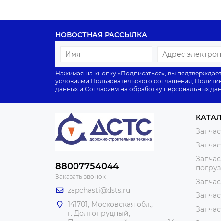
НОВОСТНАЯ РАССЫЛКА
Нажимая на кнопку «Подписаться», вы подтверждает
условиями
Пользовательского соглашения
,
Политик
данных
и
Согласием на обработку персональных да
КАТА
Запчас
Запчас
Запчас
88007754044
погру
Заказать звонок
Запчас
zapchasti@dsts.ru
Запчас
141701, Московская обл.,
Запчас
г. Долгопрудный,