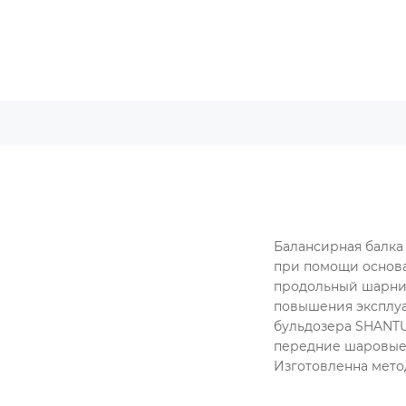
Балансирная балка 
при помощи основа
продольный шарнир
повышения эксплуа
бульдозера SHANTU
передние шаровые
Изготовленна мето