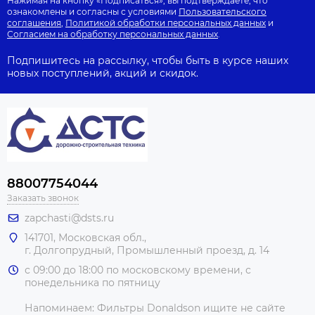
Нажимая на кнопку «Подписаться», вы подтверждаете, что
ознакомлены и согласны с условиями
Пользовательского
соглашения
,
Политикой обработки персональных данных
и
Согласием на обработку персональных данных
.
Подпишитесь на рассылку, чтобы быть в курсе наших
новых поступлений, акций и скидок.
88007754044
Заказать звонок
zapchasti@dsts.ru
141701, Московская обл.,
г. Долгопрудный, Промышленный проезд, д. 14
с 09:00 до 18:00 по московскому времени, с
понедельника по пятницу
Напоминаем: Фильтры Donaldson ищите не сайте