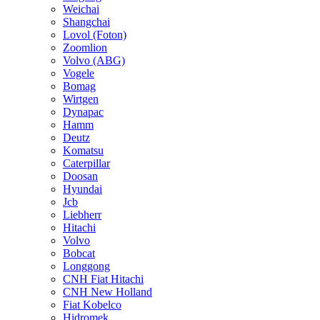
Weichai
Shangchai
Lovol (Foton)
Zoomlion
Volvo (ABG)
Vogele
Bomag
Wirtgen
Dynapac
Hamm
Deutz
Komatsu
Caterpillar
Doosan
Hyundai
Jcb
Liebherr
Hitachi
Volvo
Bobcat
Longgong
CNH Fiat Hitachi
CNH New Holland
Fiat Kobelco
Hidromek