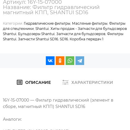
Артикул: 16Y-15-07000
Название: Фильтр гидравлический
магнитный КПП, SHANTUI SD16
Категории:
Гидравлические фильтры
,
Масляные фильтры
,
Фильтры
для спецтехники
,
Shantui
,
Хиты продаж - Запчасти для бульдозеров
Shantui
,
Бульдозеры Shantui
,
Запчасти для бульдозеров
,
Фильтры
Shantui
,
Запчасти Shantui SD16
,
SD16
,
Коробка передач 1
ОПИСАНИЕ
ХАРАКТЕРИСТИКИ
16Y-15-07000 — Фильтр гидравлический (элемент в
сборе, магнитный КПП) SHANTUI SD16
Аналоги: