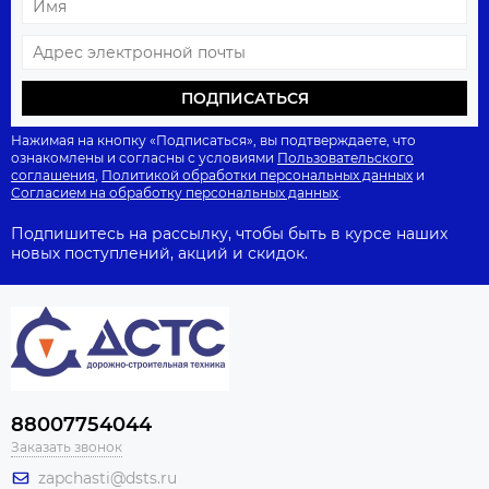
ПОДПИСАТЬСЯ
Нажимая на кнопку «Подписаться», вы подтверждаете, что
ознакомлены и согласны с условиями
Пользовательского
соглашения
,
Политикой обработки персональных данных
и
Согласием на обработку персональных данных
.
Подпишитесь на рассылку, чтобы быть в курсе наших
новых поступлений, акций и скидок.
88007754044
Заказать звонок
zapchasti@dsts.ru