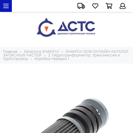
Главная
Каталоги SHANTUI
SHANTUI SD16 ОНЛАЙН-КАТАЛОГ
ЗАПАСНЫХ ЧАСТЕЙ
2. Гидротранформатор, трансмиссия и
трубопровод
Коробка передач 1