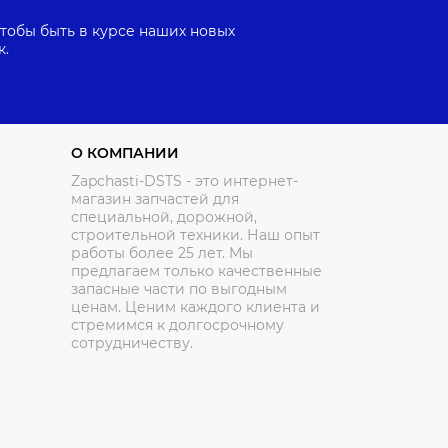
тобы быть в курсе наших новых
к.
О КОМПАНИИ
Zapchasti-DSTS - это интернет-
магазин запчастей для
специальной, дорожной,
строительной техники. Наш опыт
работы более 25 лет. Мы
предлагаем только качественные
запасные части по выгодным
ценам. Ценим каждого клиента и
стремимся к долгосрочному
сотрудничеству.