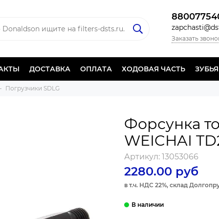
88007754
zapchasti@dst
Заказать звоно
АКТЫ
ДОСТАВКА
ОПЛАТА
ХОДОВАЯ ЧАСТЬ
ЗУБЬ
Погрузчики SDLG
Форсунка т
WEICHAI TD
Артикул:
13053066
2280.00 руб
в т.ч. НДС 22%, склад Долгоп