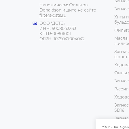
Запчас
Напоминаем: Фильтры
Запчас
Donaldson ищите не сайте
filters-dsts.ru
Хиты п
бульдо
ООО “ДСТС»
ИНН: 5008043333
Фильт
КПП:500801001
Масла,
ОГРН: 1075047004042
жидко
Запчас
фронт
Ходова
Фильтр
Запчас
Гусени
Ходова
Запчас
SD16
Запчас
Катало
Мы используем