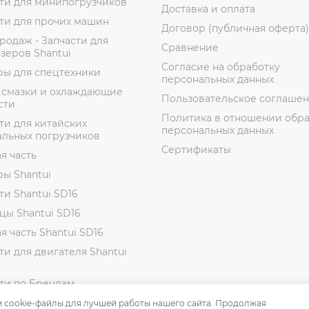
ти для минипогрузчиков
Доставка и оплата
ти для прочих машин
Договор (публичная оферта)
родаж - Запчасти для
Сравнение
зеров Shantui
Согласие на обработку
ры для спецтехники
персональных данных
 смазки и охлаждающие
Пользовательское соглаше
сти
Политика в отношении обр
ти для китайских
персональных данных
альных погрузчиков
Сертификаты
я часть
ы Shantui
ти Shantui SD16
цы Shantui SD16
я часть Shantui SD16
ти для двигателя Shantui
ти по Брендам
ги SHANTUI
 cookie-файлы для лучшей работы нашего сайта. Продолжая