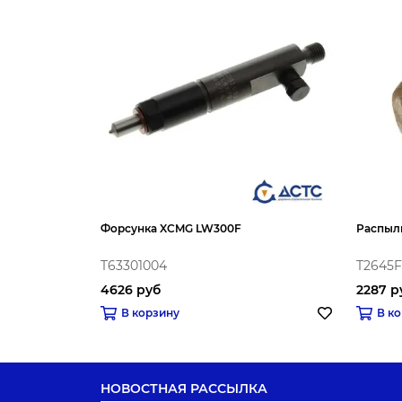
Форсунка XCMG LW300F
Распыл
T63301004
T2645F
4626 руб
2287 р
В корзину
В к
НОВОСТНАЯ РАССЫЛКА