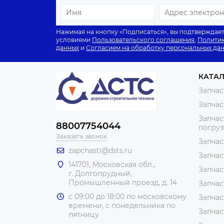
Нажимая на кнопку «Подписаться», вы подтверждает
условиями
Пользовательского соглашения
,
Политик
данных
и
Согласием на обработку персональных да
КАТА
Запчас
Запчас
Запчас
88007754044
погру
Заказать звонок
Запчас
zapchasti@dsts.ru
Запчас
141701, Московская обл.,
Запчас
г. Долгопрудный,
Промышленный проезд, д. 14
Запчас
с 09:00 до 18:00 по московскому
Запчас
времени, с понедельника по
Запчас
пятницу