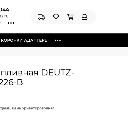
044
s.ru
к
Я КОРОНКИ АДАПТЕРЫ
опливная DEUTZ-
226-B
рудный, цена ориентировочная