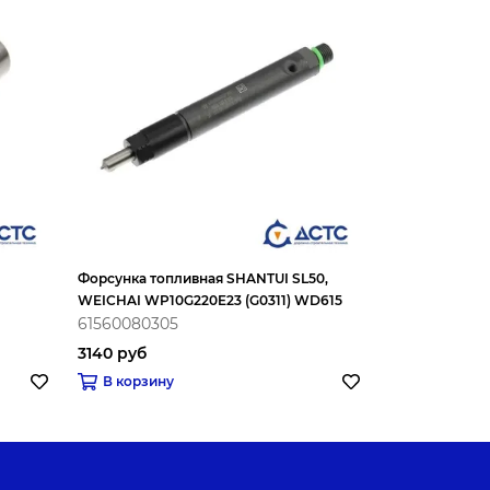
Форсунка топливная SHANTUI SL50,
Распылитель 
WEICHAI WP10G220E23 (G0311) WD615
EURO-2
61560080305
2377 руб
3140 руб
В корзину
В корзину