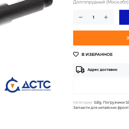
Долгопрудный (Моск.обл) 
З
Адрес доставки:
Категории:
Sdlg
,
Погрузчики S
Запчасти для китайских фрон