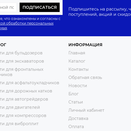
ПОДПИСАТЬСЯ
Подпишитесь на рассылку, ч
поступлений, акций и скидо
е, что ознакомлены и согласны с
ой обработки персональных
нных
.
ЛОГ
ИНФОРМАЦИЯ
ти для бульдозеров
Главная
ти для экскаваторов
Каталог
ти для фронтальных
Контакты
зчиков
Обратная связь
ти для асфальтоукладчиков
Новости
ти для дорожных катков
Блог
ти для автогрейдеров
Статьи
ти для двигателей
Личный кабинет
ти для компрессоров
Доставка
ти для виброплит
Оплата