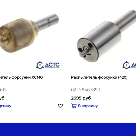
итель форсунки XCMG
Распылитель форсунки (420)
615
021-58467893
уб
2695 руб
орзину
В корзину