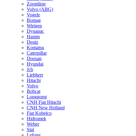
Zoomlion
Volvo (ABG)
Vogele
Bomag
Wirtgen
Dynapac
Hamm
Deutz
Komatsu
Caterpillar
Doosan
Hyundai
Jcb
Liebherr
Hitachi
Volvo
Bobcat
Longgong
CNH Fiat Hitachi
CNH New Holland
Fiat Kobelco
Hidromek
Weber
Stal
Lefong