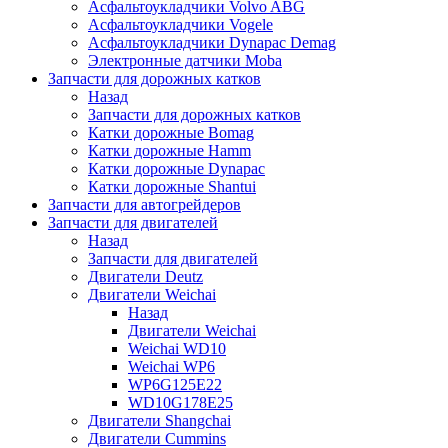
Асфальтоукладчики Volvo ABG
Асфальтоукладчики Vogele
Асфальтоукладчики Dynapac Demag
Электронные датчики Moba
Запчасти для дорожных катков
Назад
Запчасти для дорожных катков
Катки дорожные Bomag
Катки дорожные Hamm
Катки дорожные Dynapac
Катки дорожные Shantui
Запчасти для автогрейдеров
Запчасти для двигателей
Назад
Запчасти для двигателей
Двигатели Deutz
Двигатели Weichai
Назад
Двигатели Weichai
Weichai WD10
Weichai WP6
WP6G125E22
WD10G178E25
Двигатели Shangchai
Двигатели Cummins