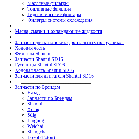
Масляные фильтры
Топливные фильтры
Гидравлические фильтры
Фильтры системы охлаждения
____________________________
Масла, смазки и охлаждающие жидкости
____________________________
Запчасти для китайских фронтальных погрузчиков
Ходовая часть
Фильтры Shantui
Запчасти Shantui SD16
Гусеницы Shantui SD16
Ходовая часть Shantui SD16
Запчасти для двигателя Shantui SD16
____________________________
Запчасти по Брендам
Назад
Запчасти по Брендам
Shantui
Xcmg
Sdlg
Liugong
Weichai
Shangchai
Lovol (Foton)